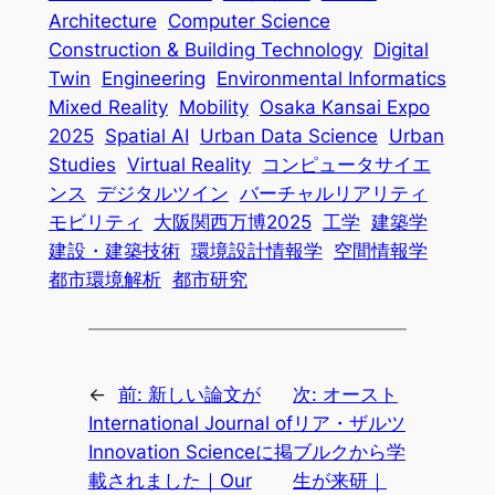
Architecture
Computer Science
Construction & Building Technology
Digital
Twin
Engineering
Environmental Informatics
Mixed Reality
Mobility
Osaka Kansai Expo
2025
Spatial AI
Urban Data Science
Urban
Studies
Virtual Reality
コンピュータサイエ
ンス
デジタルツイン
バーチャルリアリティ
モビリティ
大阪関西万博2025
工学
建築学
建設・建築技術
環境設計情報学
空間情報学
都市環境解析
都市研究
←
前:
新しい論文が
次:
オースト
International Journal of
リア・ザルツ
Innovation Scienceに掲
ブルクから学
載されました｜Our
生が来研｜