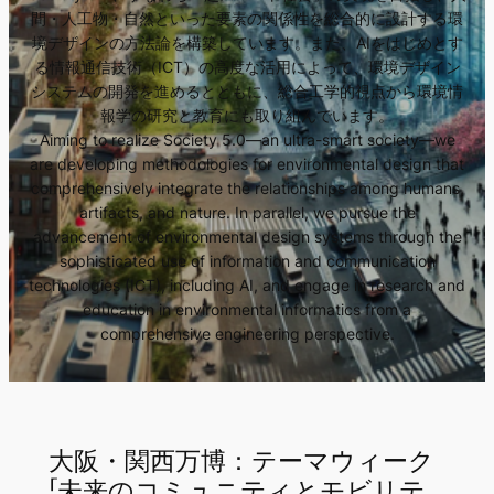
間・人工物・自然といった要素の関係性を総合的に設計する環
境デザインの方法論を構築しています。また、AIをはじめとす
る情報通信技術（ICT）の高度な活用によって、環境デザイン
システムの開発を進めるとともに、総合工学的視点から環境情
報学の研究と教育にも取り組んでいます。
Aiming to realize Society 5.0—an ultra-smart society—we
are developing methodologies for environmental design that
comprehensively integrate the relationships among humans,
artifacts, and nature. In parallel, we pursue the
advancement of environmental design systems through the
sophisticated use of information and communication
technologies (ICT), including AI, and engage in research and
education in environmental informatics from a
comprehensive engineering perspective.
大阪・関西万博：テーマウィーク
「未来のコミュニティとモビリテ