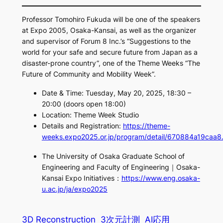
Professor Tomohiro Fukuda will be one of the speakers
at Expo 2005, Osaka-Kansai, as well as the organizer
and supervisor of Forum 8 Inc.’s “Suggestions to the
world for your safe and secure future from Japan as a
disaster-prone country”, one of the Theme Weeks “The
Future of Community and Mobility Week”.
Date & Time: Tuesday, May 20, 2025, 18:30 –
20:00 (doors open 18:00)
Location: Theme Week Studio
Details and Registration:
https://theme-
weeks.expo2025.or.jp/program/detail/670884a19caa8.
The University of Osaka Graduate School of
Engineering and Faculty of Engineering｜Osaka-
Kansai Expo Initiatives：
https://www.eng.osaka-
u.ac.jp/ja/expo2025
3D Reconstruction
3次元計測
AI応用