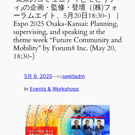
ィ」の企画・監修・登壇（(株)フォ
ーラムエイト、5月20日18:30-）｜
Expo 2025 Osaka-Kansai: Planning,
supervising, and speaking at the
theme week “Future Community and
Mobility” by Forum8 Inc. (May 20,
18:30-)
5月 6, 2025
—
seeitadm
by
in
Events & Workshops