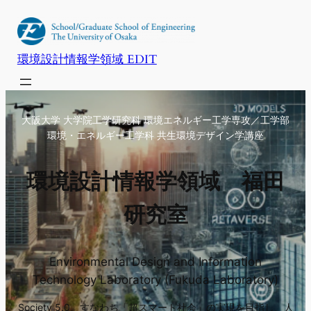
内
容
を
環境設計情報学領域 EDIT
ス
キ
ッ
大阪大学 大学院工学研究科 環境エネルギー工学専攻／工学部
プ
環境・エネルギー工学科 共生環境デザイン学講座
環境設計情報学領域 福田
研究室
Environmental Design and Information
Technology Laboratory (Fukuda Laboratory)
Society 5.0、すなわち「超スマート社会」の実現を目指し、人