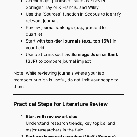
Check major publishers such as Elsevier,
Springer, Taylor & Francis, and Wiley
Use the “Sources” function in Scopus to identify
relevant journals
Review journal rankings (e.g., percentile,
quartile)
Start with
top-tier journals (e.g., top 15%)
in
your field
Use platforms such as
Scimago Journal Rank
(SJR)
to compare journal impact
Note:
While reviewing journals where your lab
members publish is useful, do not limit your scope to
them.
Practical Steps for Literature Review
Start with review articles
Understand research trends, key topics, and
major researchers in the field
Perform keyword searches (WoS / Scopus)