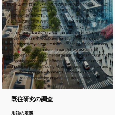
間・人工物・自然といった要素の関係性を総合的に設計する環
境デザインの方法論を構築しています。また、AIをはじめとす
る情報通信技術（ICT）の高度な活用によって、環境デザイン
システムの開発を進めるとともに、総合工学的視点から環境情
報学の研究と教育にも取り組んでいます。
Aiming to realize Society 5.0—an ultra-smart society—we
are developing methodologies for environmental design that
comprehensively integrate the relationships among humans,
artifacts, and nature. In parallel, we pursue the
advancement of environmental design systems through the
sophisticated use of information and communication
technologies (ICT), including AI, and engage in research and
education in environmental informatics from a
comprehensive engineering perspective.
既往研究の調査
用語の定義