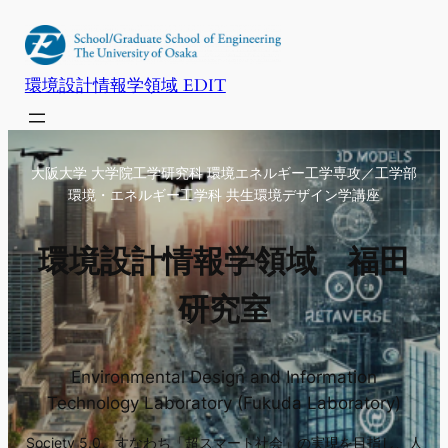
内
容
を
環境設計情報学領域 EDIT
ス
キ
ッ
大阪大学 大学院工学研究科 環境エネルギー工学専攻／工学部
プ
環境・エネルギー工学科 共生環境デザイン学講座
環境設計情報学領域 福田
研究室
Environmental Design and Information
Technology Laboratory (Fukuda Laboratory)
Society 5.0、すなわち「超スマート社会」の実現を目指し、人