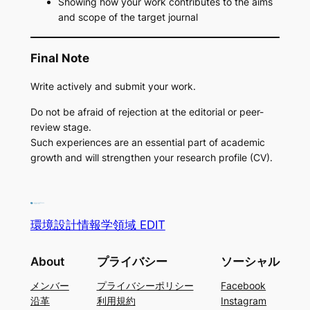
Showing how your work contributes to the aims
and scope of the target journal
Final Note
Write actively and submit your work.
Do not be afraid of rejection at the editorial or peer-
review stage.
Such experiences are an essential part of academic
growth and will strengthen your research profile (CV).
環境設計情報学領域 EDIT
About
プライバシー
ソーシャル
メンバー
プライバシーポリシー
Facebook
沿革
利用規約
Instagram