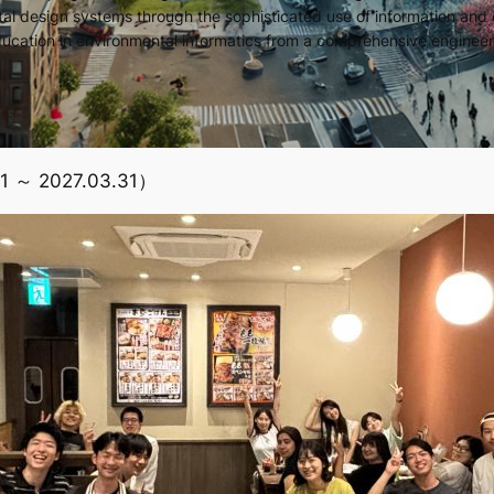
tal design systems through the sophisticated use of information and 
ucation in environmental informatics from a comprehensive engineer
1 ～ 2027.03.31）