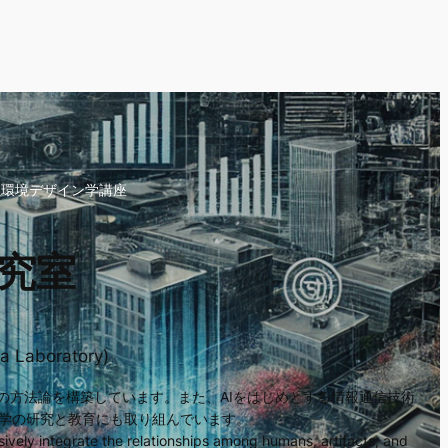
生環境デザイン学講座
究室
a Laboratory)
ンの方法論を構築しています。また、AIをはじめとする情報通信技術
報学の研究と教育にも取り組んでいます。
vely integrate the relationships among humans, artifacts, and