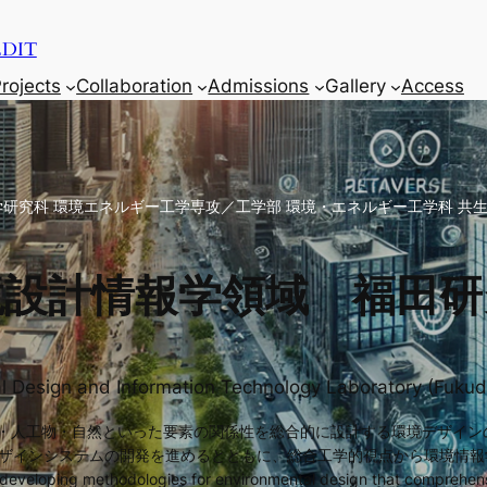
DIT
rojects
Collaboration
Admissions
Gallery
Access
学研究科 環境エネルギー工学専攻／工学部 環境・エネルギー工学科 共
境設計情報学領域 福田研
l Design and Information Technology Laboratory (Fukud
し、人間・人工物・自然といった要素の関係性を総合的に設計する環境デザイ
デザインシステムの開発を進めるとともに、総合工学的視点から環境情
developing methodologies for environmental design that comprehensi