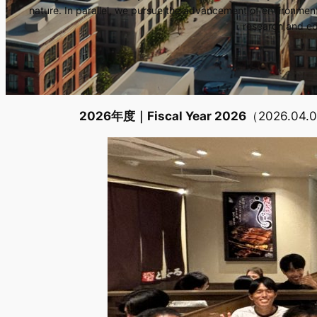
nature. In parallel, we pursue the advancement of environmen
research and ed
2026年度｜Fiscal Year 2026
（2026.04.0