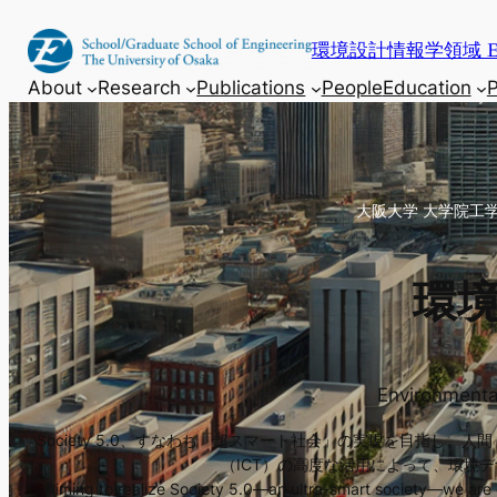
内
環境設計情報学領域 E
容
を
About
Research
Publications
People
Education
P
ス
キ
ッ
プ
大阪大学 大学院工
環
Environmenta
Society 5.0、すなわち「超スマート社会」の実現を目指
（ICT）の高度な活用によって、環境
Aiming to realize Society 5.0—an ultra-smart society—we are 