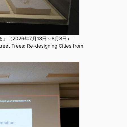
（2026年7月18日～8月8日）｜
treet Trees: Re-designing Cities from