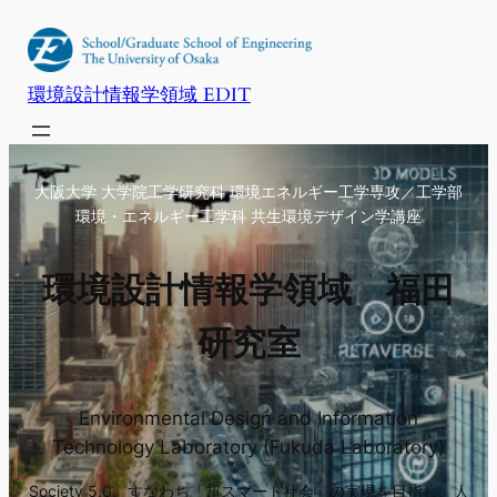
内
容
を
環境設計情報学領域 EDIT
ス
キ
ッ
大阪大学 大学院工学研究科 環境エネルギー工学専攻／工学部
プ
環境・エネルギー工学科 共生環境デザイン学講座
環境設計情報学領域 福田
研究室
Environmental Design and Information
Technology Laboratory (Fukuda Laboratory)
Society 5.0、すなわち「超スマート社会」の実現を目指し、人