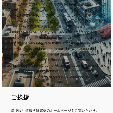
間・人工物・自然といった要素の関係性を総合的に設計する環
境デザインの方法論を構築しています。また、AIをはじめとす
る情報通信技術（ICT）の高度な活用によって、環境デザイン
システムの開発を進めるとともに、総合工学的視点から環境情
報学の研究と教育にも取り組んでいます。
Aiming to realize Society 5.0—an ultra-smart society—we
are developing methodologies for environmental design that
comprehensively integrate the relationships among humans,
artifacts, and nature. In parallel, we pursue the
advancement of environmental design systems through the
sophisticated use of information and communication
technologies (ICT), including AI, and engage in research and
education in environmental informatics from a
comprehensive engineering perspective.
ご挨拶
環境設計情報学研究室のホームページをご覧いただき、