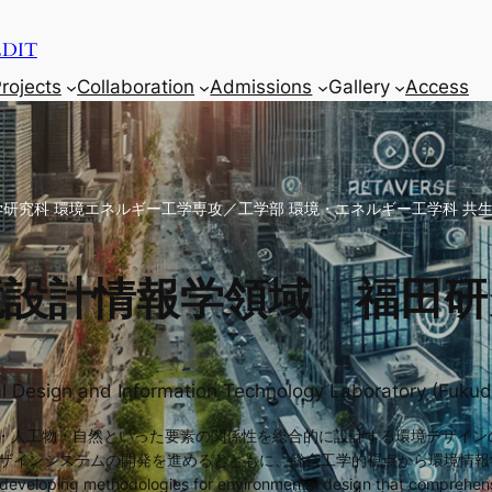
DIT
rojects
Collaboration
Admissions
Gallery
Access
学研究科 環境エネルギー工学専攻／工学部 環境・エネルギー工学科 共
境設計情報学領域 福田研
l Design and Information Technology Laboratory (Fukud
し、人間・人工物・自然といった要素の関係性を総合的に設計する環境デザイ
デザインシステムの開発を進めるとともに、総合工学的視点から環境情
developing methodologies for environmental design that comprehensi