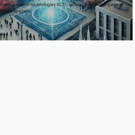
communication technologies (ICT), including AI, and engage in
ing perspective.