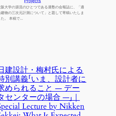
Projects
大阪大学の源流のひとつである適塾の会報誌に、「適
塾建物の三次元計測について」と題して寄稿いたしま
した。 本稿で…
日建設計・梅村氏による
特別講義「いま、設計者に
求められること ― デー
タセンターの場合 ―」｜
Special Lecture by Nikken
Sekkei: What Is Expected