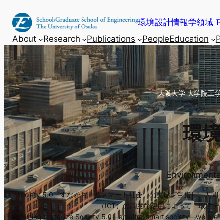
内
環境設計情報学領域 E
容
を
About
Research
Publications
People
Education
P
ス
キ
ッ
プ
大阪大学 大学院工
環
Environmenta
Society 5.0、すなわち「超スマート社会」の実現を目指
（ICT）の高度な活用によって、環境
Aiming to realize Society 5.0—an ultra-smart society—we are 