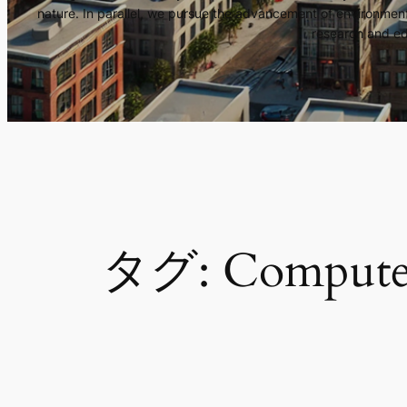
nature. In parallel, we pursue the advancement of environmen
research and ed
タグ:
Compute