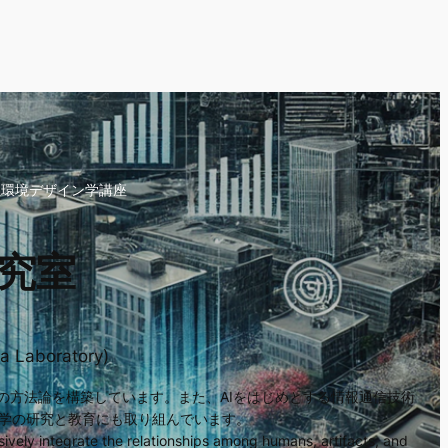
生環境デザイン学講座
究室
a Laboratory)
ンの方法論を構築しています。また、AIをはじめとする情報通信技術
報学の研究と教育にも取り組んでいます。
vely integrate the relationships among humans, artifacts, and