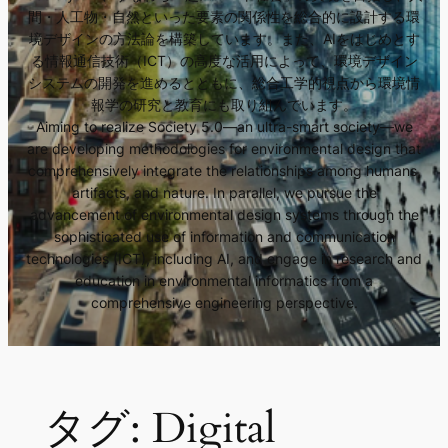
間・人工物・自然といった要素の関係性を総合的に設計する環
境デザインの方法論を構築しています。また、AIをはじめとす
る情報通信技術（ICT）の高度な活用によって、環境デザイン
システムの開発を進めるとともに、総合工学的視点から環境情
報学の研究と教育にも取り組んでいます。
Aiming to realize Society 5.0—an ultra-smart society—we
are developing methodologies for environmental design that
comprehensively integrate the relationships among humans,
artifacts, and nature. In parallel, we pursue the
advancement of environmental design systems through the
sophisticated use of information and communication
technologies (ICT), including AI, and engage in research and
education in environmental informatics from a
comprehensive engineering perspective.
タグ:
Digital