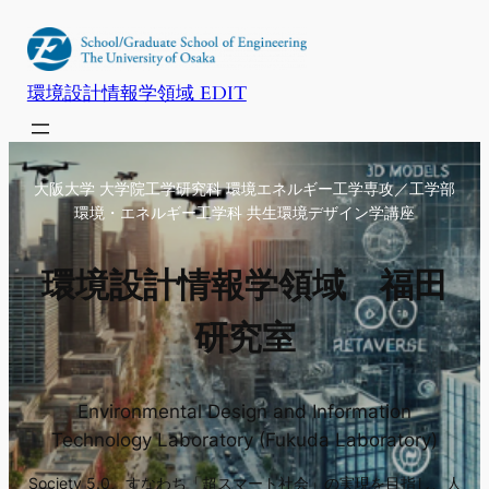
内
容
を
環境設計情報学領域 EDIT
ス
キ
ッ
大阪大学 大学院工学研究科 環境エネルギー工学専攻／工学部
プ
環境・エネルギー工学科 共生環境デザイン学講座
環境設計情報学領域 福田
研究室
Environmental Design and Information
Technology Laboratory (Fukuda Laboratory)
Society 5.0、すなわち「超スマート社会」の実現を目指し、人