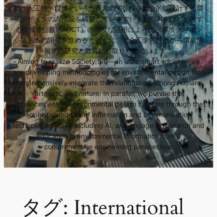
間・人工物・自然といった要素の関係性を総合的に設計する環
境デザインの方法論を構築しています。また、AIをはじめとす
る情報通信技術（ICT）の高度な活用によって、環境デザイン
システムの開発を進めるとともに、総合工学的視点から環境情
報学の研究と教育にも取り組んでいます。
Aiming to realize Society 5.0—an ultra-smart society—we
are developing methodologies for environmental design that
comprehensively integrate the relationships among humans,
artifacts, and nature. In parallel, we pursue the
advancement of environmental design systems through the
sophisticated use of information and communication
technologies (ICT), including AI, and engage in research and
education in environmental informatics from a
comprehensive engineering perspective.
タグ:
International