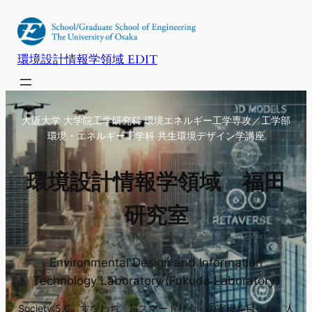
内
容
を
環境設計情報学領域 EDIT
ス
キ
ッ
大阪大学 大学院工学研究科 環境エネルギー工学専攻／工学部
プ
環境・エネルギー工学科 共生環境デザイン学講座
環境設計情報学領域 福田
研究室
Environmental Design and Information
Technology Laboratory (Fukuda Laboratory)
Society 5.0、すなわち「超スマート社会」の実現を目指し、人