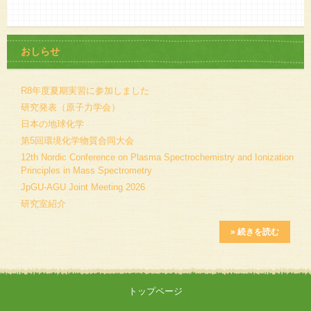
おしらせ
R8年度夏期実習に参加しました
研究発表（原子力学会）
日本の地球化学
第5回環境化学物質合同大会
12th Nordic Conference on Plasma Spectrochemistry and Ionization
Principles in Mass Spectrometry
JpGU-AGU Joint Meeting 2026
研究室紹介
» 続きを読む
トップページ