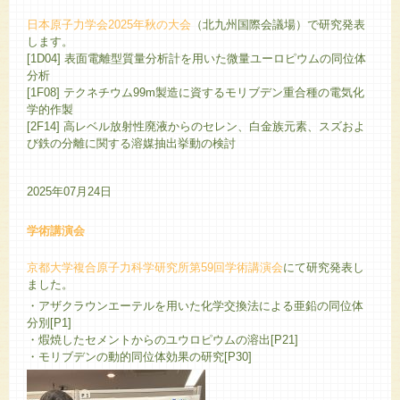
日本原子力学会2025年秋の大会
（北九州国際会議場）で研究発表
します。
[1D04] 表面電離型質量分析計を用いた微量ユーロピウムの同位体
分析
[1F08] テクネチウム99m製造に資するモリブデン重合種の電気化
学的作製
[2F14] 高レベル放射性廃液からのセレン、白金族元素、スズおよ
び鉄の分離に関する溶媒抽出挙動の検討
2025年07月24日
学術講演会
京都大学複合原子力科学研究所第59回学術講演会
にて研究発表し
ました。
・アザクラウンエーテルを用いた化学交換法による亜鉛の同位体
分別[P1]
・煆焼したセメントからのユウロピウムの溶出[P21]
・モリブデンの動的同位体効果の研究[P30]