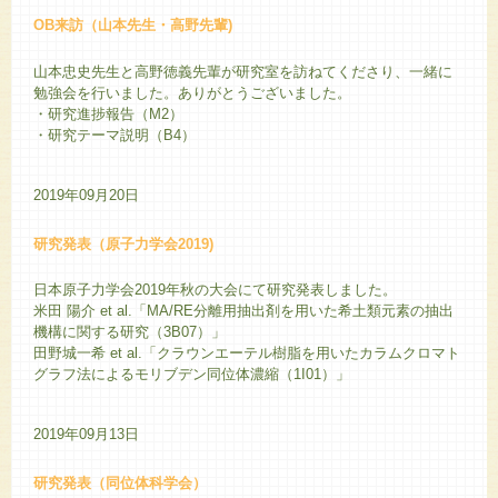
OB来訪（山本先生・高野先輩)
山本忠史先生と高野徳義先輩が研究室を訪ねてくださり、一緒に
勉強会を行いました。ありがとうございました。
・研究進捗報告（M2）
・研究テーマ説明（B4）
2019年09月20日
研究発表（原子力学会2019)
日本原子力学会2019年秋の大会にて研究発表しました。
米田 陽介 et al.「MA/RE分離用抽出剤を用いた希土類元素の抽出
機構に関する研究（3B07）」
田野城一希 et al.「クラウンエーテル樹脂を用いたカラムクロマト
グラフ法によるモリブデン同位体濃縮（1I01）」
2019年09月13日
研究発表（同位体科学会）