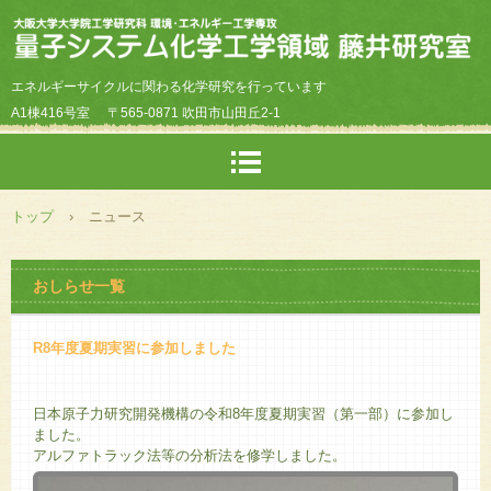
エネルギーサイクルに関わる化学研究を行っています
A1棟416号室
〒565-0871 吹田市山田丘2-1
トップ
›
ニュース
おしらせ一覧
R8年度夏期実習に参加しました
日本原子力研究開発機構の令和8年度夏期実習（第一部）に参加し
ました。
アルファトラック法等の分析法を修学しました。