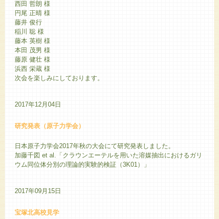
西田 哲朗 様
円尾 正晴 様
藤井 俊行
稲川 聡 様
藤本 英樹 様
本田 茂男 様
藤原 健壮 様
浜西 栄蔵 様
次会を楽しみにしております。
2017年12月04日
研究発表（原子力学会）
日本原子力学会2017年秋の大会にて研究発表しました。
加藤千図 et al.「クラウンエーテルを用いた溶媒抽出におけるガリ
ウム同位体分別の理論的実験的検証（3K01）」
2017年09月15日
宝塚北高校見学