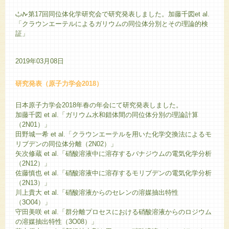
ࠕࢡ第17回同位体化学研究会で研究発表しました。加藤千図et al.
「クラウンエーテルによるガリウムの同位体分別とその理論的検
証」
2019年03月08日
研究発表（原子力学会2018）
日本原子力学会2018年春の年会にて研究発表しました。
加藤千図 et al.「ガリウム水和錯体間の同位体分別の理論計算
（2N01）」
田野城一希 et al.「クラウンエーテルを用いた化学交換法によるモ
リブデンの同位体分離（2N02）」
矢次修蔵 et al.「硝酸溶液中に溶存するバナジウムの電気化学分析
（2N12）」
佐藤慎也 et al.「硝酸溶液中に溶存するモリブデンの電気化学分析
（2N13）」
川上貴大 et al.「硝酸溶液からのセレンの溶媒抽出特性
（3O04）」
守田美咲 et al.「群分離プロセスにおける硝酸溶液からのロジウム
の溶媒抽出特性（3O08）」