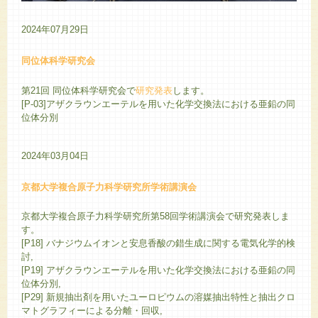
2024年07月29日
同位体科学研究会
第21回 同位体科学研究会で
研究発表
します。
[P-03]アザクラウンエーテルを⽤いた化学交換法における亜鉛の同
位体分別
2024年03月04日
京都大学複合原子力科学研究所学術講演会
京都大学複合原子力科学研究所第58回学術講演会で研究発表しま
す。
[P18] バナジウムイオンと安息香酸の錯生成に関する電気化学的検
討,
[P19] アザクラウンエーテルを用いた化学交換法における亜鉛の同
位体分別,
[P29] 新規抽出剤を用いたユーロピウムの溶媒抽出特性と抽出クロ
マトグラフィーによる分離・回収,