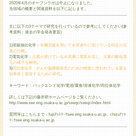
2020年4月のオープンラボは中止になりました。
当領域の概要と関連資料を以下に記します。
主に以下の3テーマで研究を行っているので参考にしてください(参
考資料：過去の学会発表要旨)
1)溶媒抽出化学：
有機溶媒を用いて水溶液中に溶けている特定の元
素の分離
。
2)電気化学：
元素が溶けている水溶液に電気を流し、元素の酸化還
元の様子を解明
。
3)
同位体化学：がんや脳腫瘍発見のための検査に使われている薬を
効率良く製造するための研究
。
キーワード：バックエンド化学/電池/腐食/溶液化学/同位体化学
詳しくは下記の藤井研ホームページをご覧ください。
http://www.see.eng.osaka-u.ac.jp/seeqc/seeqc/index.html
質問等はこちらまで：fujiiｱｯﾄﾏｰｸsee.eng.osaka-u.ac.jp、chizuｱｯﾄ
ﾏｰｸsee.eng.osaka-u.ac.jp