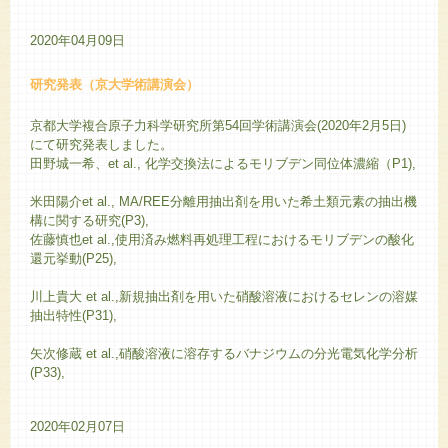
2020年04月09日
研究発表（京大学術講演会）
京都大学複合原子力科学研究所第54回学術講演会(2020年2月5日)
にて研究発表しました。
田野城一希、et al., 化学交換法によるモリブデン同位体濃縮（P1),
米田陽介et al., MA/REE分離用抽出剤を用いた希土類元素の抽出機
構に関する研究(P3),
佐藤慎也et al.,使用済み燃料再処理工程におけるモリブデンの酸化
還元挙動(P25),
川上貴大 et al.,新規抽出剤を用いた硝酸溶液におけるセレンの溶媒
抽出特性(P31),
矢次修蔵 et al.,硝酸溶液に溶存するバナジウムの分光電気化学分析
(P33),
2020年02月07日