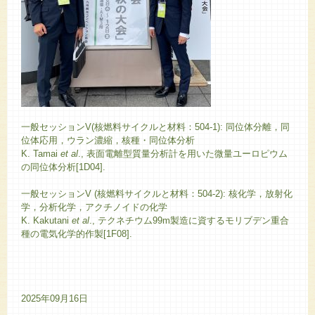
一般セッションV(核燃料サイクルと材料：504-1): 同位体分離，同
位体応用，ウラン濃縮，核種・同位体分析
K. Tamai
et al
., 表面電離型質量分析計を用いた微量ユーロピウム
の同位体分析[1D04].
一般セッションV (核燃料サイクルと材料：504-2): 核化学，放射化
学，分析化学，アクチノイドの化学
K. Kakutani
et al
., テクネチウム99m製造に資するモリブデン重合
種の電気化学的作製[1F08].
2025年09月16日