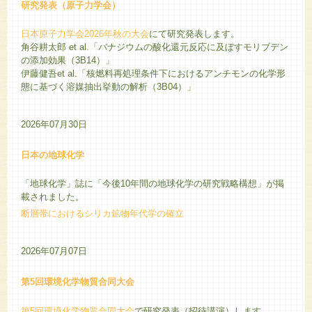
研究発表（原子力学会）
日本原子力学会2026年秋の大会
にて研究発表します。
角谷耕太郎 et al.「バナジウムの酸化還元反応に及ぼすモリブデン
の添加効果（3B14）」
伊藤健吾et al.「核燃料再処理条件下におけるアンチモンの化学形
態に基づく溶媒抽出挙動の解析（3B04）」
2026年07月30日
日本の地球化学
「地球化学」誌に「今後10年間の地球化学の研究戦略構想」が掲
載されました。
断層帯におけるシリカ鉱物年代学の確立
2026年07月07日
第5回環境化学物質合同大会
第5回環境化学物質合同大会
で研究発表（招待講演）します。