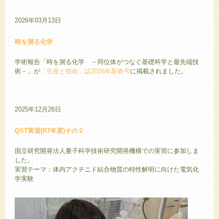
2026年03月13日
時を測る化学
学術報告「時を測る化学 －同位体がつなぐ基礎科学と最先端技
術－」が
「生産と技術」誌2026年新春号
に掲載されました。
2025年12月26日
QST実習(R7年度)その２
国立研究開発法人量子科学技術研究開発機構での実習に参加しま
した。
実習テーマ：体内アクチニド結合物質の特性解明に向けた電気化
学実験