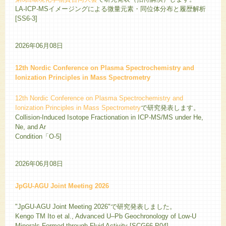
LA-ICP-MSイメージングによる微量元素・同位体分布と履歴解析
[SS6-3]
2026年06月08日
12th Nordic Conference on Plasma Spectrochemistry and
Ionization Principles in Mass Spectrometry
12th Nordic Conference on Plasma Spectrochemistry and
Ionization Principles in Mass Spectrometry
で研究発表します。
Collision-Induced Isotope Fractionation in ICP-MS/MS under He,
Ne, and Ar
Condition「O-5]
2026年06月08日
JpGU-AGU Joint Meeting 2026
"JpGU-AGU Joint Meeting 2026"で研究発表しました。
Kengo TM Ito et al., Advanced U–Pb Geochronology of Low-U
Minerals Formed through Fluid Activity [SCG66-P04].