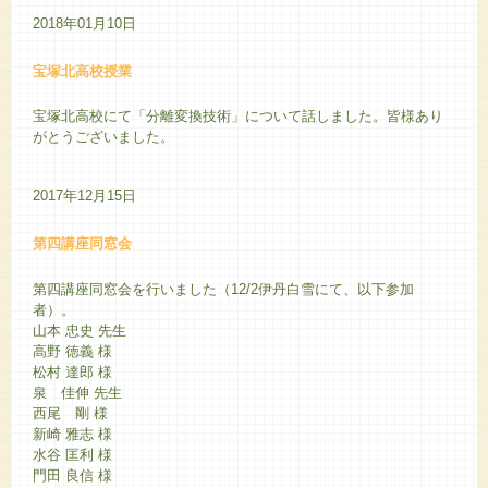
2018年01月10日
宝塚北高校授業
宝塚北高校にて「分離変換技術」について話しました。皆様あり
がとうございました。
2017年12月15日
第四講座同窓会
第四講座同窓会を行いました（12/2伊丹白雪にて、以下参加
者）。
山本 忠史 先生
高野 徳義 様
松村 達郎 様
泉 佳伸 先生
西尾 剛 様
新崎 雅志 様
水谷 匡利 様
門田 良信 様