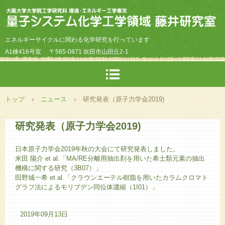
エネルギーサイクルに関わる化学研究を行っています
A1棟416号室
〒565-0871 吹田市山田丘2-1
トップ
›
ニュース
›
研究発表（原子力学会2019)
研究発表（原子力学会2019)
日本原子力学会2019年秋の大会にて研究発表しました。
米田 陽介 et al.「MA/RE分離用抽出剤を用いた希土類元素の抽出
機構に関する研究（3B07）」
田野城一希 et al.「クラウンエーテル樹脂を用いたカラムクロマト
グラフ法によるモリブデン同位体濃縮（1I01）」
2019年09月13日