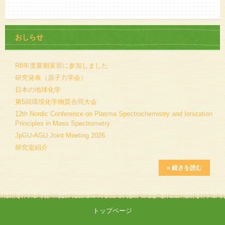
おしらせ
R8年度夏期実習に参加しました
研究発表（原子力学会）
日本の地球化学
第5回環境化学物質合同大会
12th Nordic Conference on Plasma Spectrochemistry and Ionization
Principles in Mass Spectrometry
JpGU-AGU Joint Meeting 2026
研究室紹介
» 続きを読む
トップページ