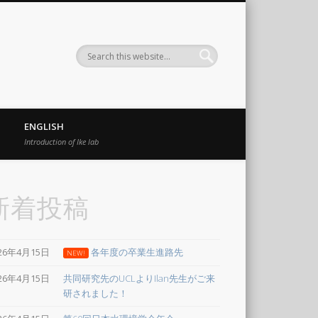
ー工学専攻 生物圏環
ENGLISH
Introduction of Ike lab
ering Ike Laboratory)
新着投稿
26年4月15日
各年度の卒業生進路先
NEW!
26年4月15日
共同研究先のUCLよりIlan先生がご来
研されました！