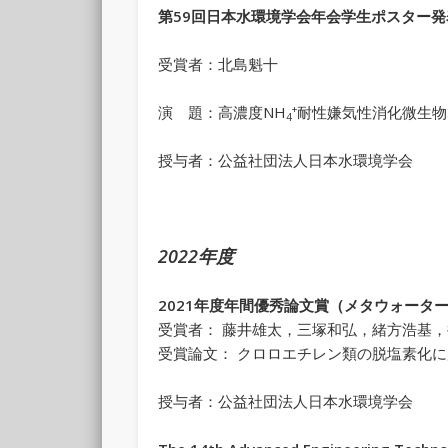
第
59
回日本水環境学会年会学生ポスター発
受賞者：北島魁十
+
演 題：高濃度NH
耐性嫌気性消化微生物
4
授与者：公益社団法人日本水環境学会
2022年度
2021年度年間優秀論文賞（メタウォーター
受賞者： 藤井雄太，三塚和弘，緒方浩基
受賞論文： クロロエチレン類の脱塩素化
授与者：公益社団法人日本水環境学会