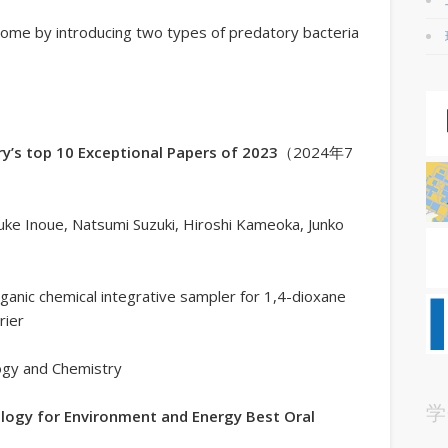
e by introducing two types of predatory bacteria
y’s top 10 Exceptional Papers of 2023
（2024年7
e Inoue, Natsumi Suzuki, Hiroshi Kameoka, Junko
c chemical integrative sampler for 1,4-dioxane
rier
gy and Chemistry
学
logy for Environment and Energy Best Oral