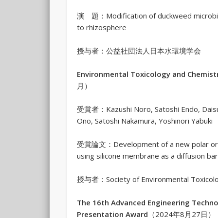
演 題：Modification of duckweed microbiom
to rhizosphere
授与者：公益社団法人日本水環境学会
Environmental Toxicology and Chemistr
月）
受賞者：Kazushi Noro, Satoshi Endo, Daisuk
Ono, Satoshi Nakamura, Yoshinori Yabuki
受賞論文：Development of a new polar organi
using silicone membrane as a diffusion bar
授与者：Society of Environmental Toxicolo
The 16th Advanced Engineering Techno
Presentation Award
（2024年8月27日）