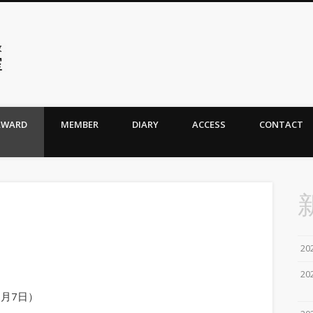
大阪大学大学院環境エネルギ
域の公式サイト
AWARD
MEMBER
DIARY
ACCESS
CONTACT
境工学領域 (Bio-Environmental Engine
20
20
6月7日）