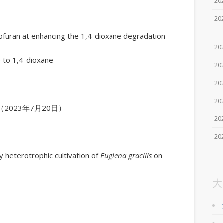
20
20
an at enhancing the 1,4-dioxane degradation
20
e to 1,4-dioxane
20
20
20
（2023年7月20日）
2
2
heterotrophic cultivation of
Euglena
gracilis
on
大