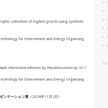
hic cultivation of
Euglena gracilis
using synthetic
hnology for Environment and Energy Organizing
Fa
ple chlorinated ethenes by
Pseudonocardia
sp. D17
hnology for Environment and Energy Organizing
ゼンテーション賞
（2024年11月2日）