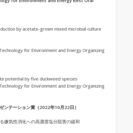
logy for Environment and Energy Best Oral
）
uction by acetate-grown mixed microbial culture
chnology for Environment and Energy Organizing
e potential by five duckweed species
chnology for Environment and Energy Organizing
ンテーション賞（2022年10月22日）
よる嫌気性消化への高濃度塩分阻害の緩和