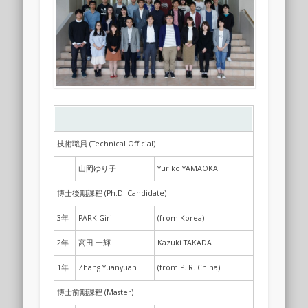
Labo
技術職員 (Technical Official)
山岡ゆり子
Yuriko YAMAOKA
博士後期課程 (Ph.D. Candidate)
3年
PARK Giri
(from Korea)
2年
高田 一輝
Kazuki TAKADA
1年
Zhang Yuanyuan
(from P. R. China)
博士前期課程 (Master)