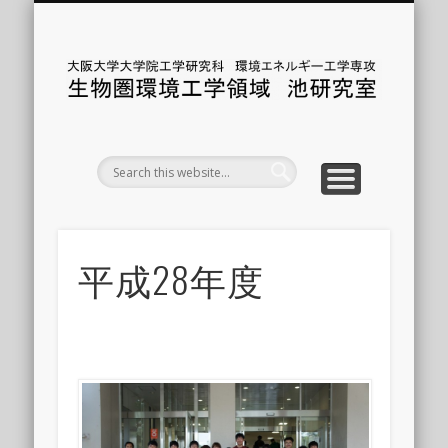
ENGLISH
RESEARCH
CONTACT
MEMBER
ACCESS
AWARD
ABOUT
HOME
DIARY
Introduction of Ike lab
大
学
ネ
学
物
平成28年度
学領域
Envir
Engi