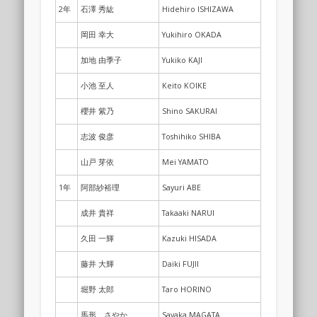
2年
石澤 秀紘
Hidehiro ISHIZAWA
岡田 幸大
Yukihiro OKADA
加地 由季子
Yukiko KAJI
小池 至人
Keito KOIKE
櫻井 紫乃
Shino SAKURAI
志波 俊彦
Toshihiko SHIBA
山戸 芽依
Mei YAMATO
1年
阿部紗裕理
Sayuri ABE
成井 貴祥
Takaaki NARUI
久田 一輝
Kazuki HISADA
藤井 大輝
Daiki FUJII
堀野 太郎
Taro HORINO
馬形 さやか
Sayaka MAGATA